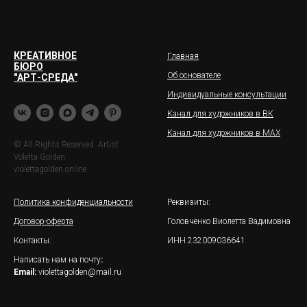
КРЕАТИВНОЕ
Главная
БЮРО
Об основателе
"АРТ-СРЕДА"
Индивидуальные консультации
Канал для художников в ВК
Канал для художников в МАХ
© All Rights Reserved. Artist
Voletta Golden
violettagolden.online
Политика конфиденциальности
Реквизиты:
Договор-оферта
Головченко Виолетта Вадимовна
Контакты:
ИНН 232009036641
Написать нам на почту
:
Email:
violettagolden@mail.ru