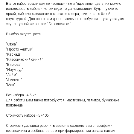
В этот набор вошли самые насыщенные и "ядовитые" цвета, их можно
использовать либо в чистом виде, тогда композиция будет ну очень
яркой, либо использовать в качестве колера, смешивая с белой
штукатуркой. Для этого вам дополнительно потребуется штукатурка для
скульптурной живописи "Белоснежная".
В набор входят цвета:
"Сажа"
"Просто желтый"
"Каркаде"
"Классический синий"
"Бирюза"
"Изумруд"
"Лайм"
"Аметист"
"Мак"
Вес набора - 4,5 кг
Для работы Вам также потребуются: мастихины, палитра, бумажные
полотенца.
Стоимость набора - 5740р.
Стоимость доставки рассчитывается в соответствии с тарифами
перевозчика и сообщается вам при формировании заказа нашим