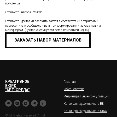
полотенца.
Стоимость набора - 2500р.
Стоимость доставки рассчитывается в соответствии с тарифами
перевозчика и сообщается вам при формировании заказа нашим
менеджером. (Доставка осуществляется компанией СДЭК)
ЗАКАЗАТЬ НАБОР МАТЕРИАЛОВ
КРЕАТИВНОЕ
Главная
БЮРО
Об основателе
"АРТ-СРЕДА"
Индивидуальные консультации
Канал для художников в ВК
Канал для художников в МАХ
© All Rights Reserved. Artist